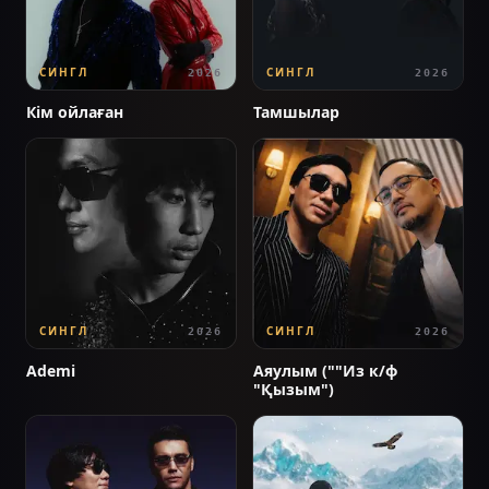
СИНГЛ
СИНГЛ
2026
2026
Кім ойлаған
Тамшылар
СИНГЛ
СИНГЛ
2026
2026
Ademi
Аяулым (""Из к/ф
"Қызым")