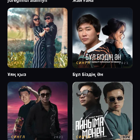
Juregіmdі aıaımyn
Жай ғана
СИНГЛ
СИНГЛ
2021
2021
Ұяң қыз
Бұл Біздің Ән
СИНГЛ
СИНГЛ
2021
2021