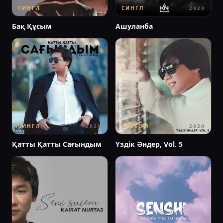
СИНГЛ
СИНГЛ
2021
2020
Бақ Құсым
Ашуланба
СИНГЛ
АЛЬБОМ
2020
2020
Қатты Қатты Сағындым
Үздік Әндер, Vol. 5