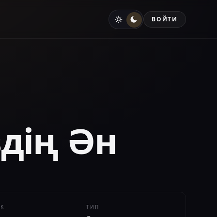
ВОЙТИ
здің Ән
ЕК
ТИП