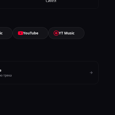
Сингл
ic
YouTube
YT Music
e
ию трека