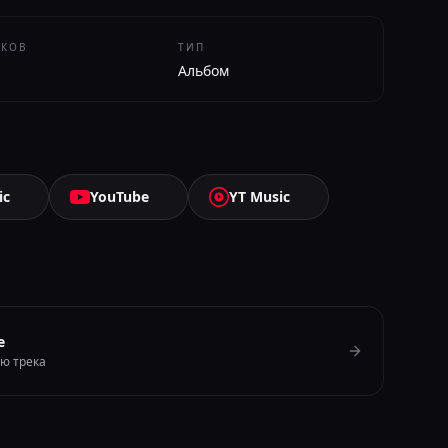
ЕКОВ
ТИП
Альбом
ic
YouTube
YT Music
e
ию трека