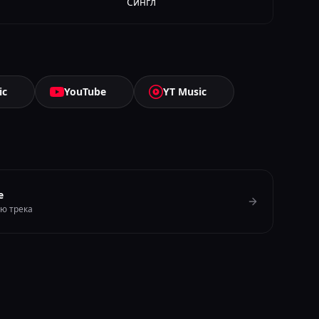
Сингл
ic
YouTube
YT Music
e
ию трека