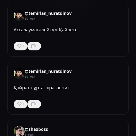
@
temirlan_nuratdinov
10 мая
Ассалаумағалейкүм Қайреке
0
0
@
temirlan_nuratdinov
10 мая
Қайрат нұртас красавчик
0
0
@
shaxboss
8 мая